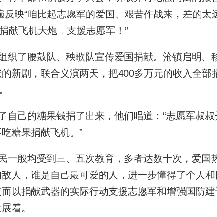
遍反映“咱比起志愿军的爱国、艰苦作战来，差的太
多捐献飞机大炮，支援志愿军！”
组织了腰鼓队、秧歌队宣传爱国捐献。
沧镇启明、
的新剧，联合义演两天，把400多万元的收入全部
。
了自己的糖果钱捐了出来，他们唱道：“志愿军叔叔
吃糖果捐献飞机。”
民一般均受到三、五次教育，多者达数十次，爱国
的敌人，谁是自己最可爱的人，进一步懂得了个人和
进而以捐献武器的实际行动支援志愿军和增强国防建
发展着。