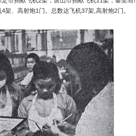
保定市捐献飞机2架，唐山市捐献飞机11架，秦皇岛
4架、高射炮1门。总数达飞机37架,高射炮2门。