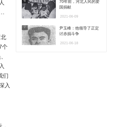
6
70年前，河北人民的爱
人
国捐献
…
2021-06-09
7
尹玉峰：他领导了正定
讨赤捐斗争
河北
2021-06-18
7个
员、
入
我们
深入
告，