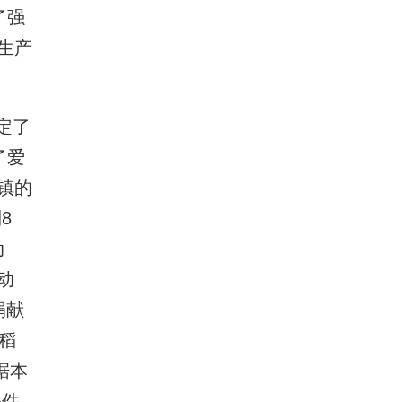
了强
生产
定了
了爱
镇的
8
动
动
捐献
稻
据本
条件