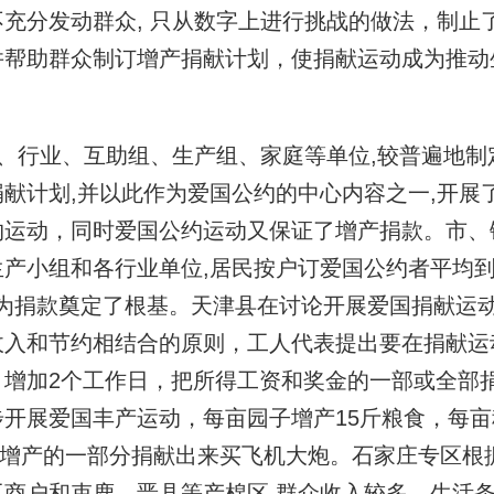
充分发动群众, 只从数字上进行挑战的做法，制止
并帮助群众制订增产捐献计划，使捐献运动成为推动
、行业、互助组、生产组、家庭等单位,较普遍地制
献计划,并以此作为爱国公约的中心内容之一,开展
约运动，同时爱国公约运动又保证了增产捐款。市、
产小组和各行业单位,居民按户订爱国公约者平均到
为捐款奠定了根基。天津县在讨论开展爱国捐献运
收入和节约相结合的原则，工人代表提出要在捐献运
月增加2个工作日，把所得工资和奖金的一部或全部
开展爱国丰产运动，每亩园子增产15斤粮食，每亩
，把增产的一部分捐献出来买飞机大炮。石家庄专区根
商户和束鹿、晋县等产棉区,群众收入较多，生活