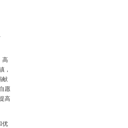
上
，高
镇，
捐献
自愿
提高
和优