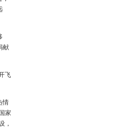
远
移
捐献
开飞
热情
国家
设，