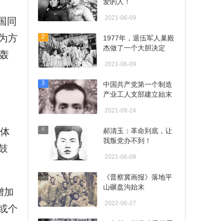
爱的人！
2021-06-09
国同
为方
2
1977年，退伍军人巢殿
杰做了一个大胆决定
轰
2021-06-09
3
中国共产党第一个制造
产业工人支部建立始末
2021-09-24
4
体
郝清玉：革命到底，让
我叛党办不到！
鼓
2021-06-09
5
《晋察冀画报》落地平
山碾盘沟始末
增加
2022-06-27
或个