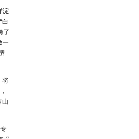
洋淀
“白
垮了
做一
界
，将
商，
唐山
津专