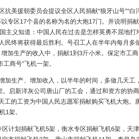
抗美援朝委员会提议全区人民捐献“狼牙山号”“白
”等以专区17个县的名称为名的大炮17门。并说明捐献
美帝国主义知道：中国人民在过去是怎样英勇不屈地打
国人民终将获得最后胜利。号召工人在半年内每月多
增加生产的收入中，捐献1到3斤小米。保定市工商
市工商号”飞机一架。
增加生产、增加收入，以半年的时间，多做几天工
3架。启新洋灰公司唐山厂的工会，通过和资方的协
一天工的工资为中国人民志愿军捐献购买飞机大炮。
机1架。
专区计划捐献飞机5架，衡水专区捐献飞机6架，天