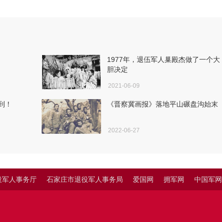
1977年，退伍军人巢殿杰做了一个大
胆决定
2021-06-09
到！
《晋察冀画报》落地平山碾盘沟始末
2022-06-27
役军人事务厅
石家庄市退役军人事务局
爱国网
拥军网
中国军网