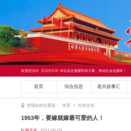
欢迎您访问
爱国拥军网
本站旨在凝聚民间力量，推动社会化拥军！
首页
综合信息
老兵故事汇
您现在的位置是：
首页
>
红色文化
1953年，要嫁就嫁最可爱的人！
红色文化
2021-06-09