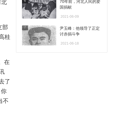
6
河北
70年前，河北人民的爱
国捐献
2021-06-09
支部
7
尹玉峰：他领导了正定
讨赤捐斗争
高桂
2021-06-18
。在
讯
去了
，你
当不