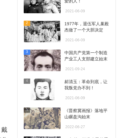
爱的人！
2021-06-09
2
1977年，退伍军人巢殿
杰做了一个大胆决定
2021-06-09
3
中国共产党第一个制造
产业工人支部建立始末
2021-09-24
4
郝清玉：革命到底，让
我叛党办不到！
2021-06-09
5
《晋察冀画报》落地平
山碾盘沟始末
2022-06-27
。戴