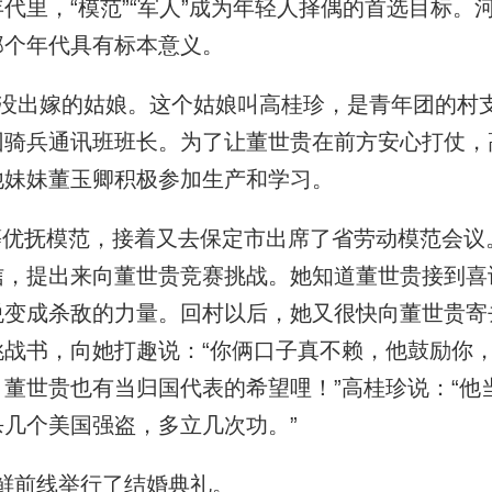
代里，“模范”“军人”成为年轻人择偶的首选目标。
那个年代具有标本意义。
没出嫁的姑娘。这个姑娘叫高桂珍，是青年团的村
团骑兵通讯班班长。为了让董世贵在前方安心打仗，
他妹妹董玉卿积极参加生产和学习。
甲等优抚模范，接着又去保定市出席了省劳动模范会议
信，提出来向董世贵竞赛挑战。她知道董世贵接到喜
悦变成杀敌的力量。回村以后，她又很快向董世贵寄
战书，向她打趣说：“你俩口子真不赖，他鼓励你
董世贵也有当归国代表的希望哩！”高桂珍说：“他
几个美国强盗，多立几次功。”
朝鲜前线举行了结婚典礼。